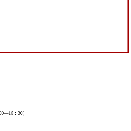
0—16：30）